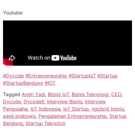
Youtube:
#Dycode
#Entrepreneurship
#StartupIoT
#Startup
#StartupBandung
#IOT
Tagged
Andri Yadi
,
Bisnis IoT
,
Bisnis Teknologi
,
CEO
,
Dycode
,
DycodeX
,
Interview Bisnis
,
Interview
Pengusaha
,
IoT Indonesia
,
IoT Startup
,
ngobrol bisnis
,
panji prabowo
,
Pengalaman Entrepreneurship
,
Startup
Bandung
,
Startup Teknoloti