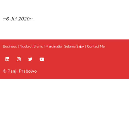
~6 Jul 2020~
Business |
Ngobrol Bisnis
|
Marginalia
|
Selama Sajak |
Contact Me
© Panji Prabowo