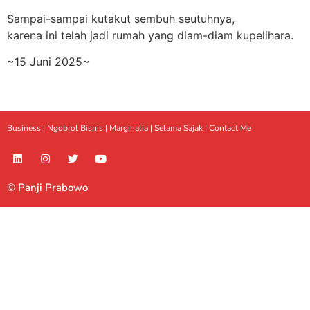
Sampai-sampai kutakut sembuh seutuhnya,
karena ini telah jadi rumah yang diam-diam kupelihara.
~15 Juni 2025~
Business |
Ngobrol Bisnis
|
Marginalia
|
Selama Sajak |
Contact Me
© Panji Prabowo