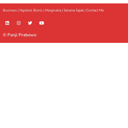
Business |
Ngobrol Bisnis
|
Marginalia
|
Selama Sajak |
Contact Me
© Panji Prabowo