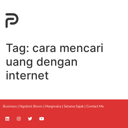
Tag:
cara mencari
uang dengan
internet
Business |
Ngobrol Bisnis
|
Marginalia
|
Selama Sajak |
Contact Me