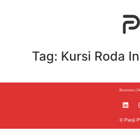
Tag:
Kursi Roda I
Business |
N
© Panji 