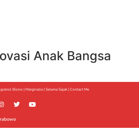
novasi Anak Bangsa
gobrol Bisnis
|
Marginalia
|
Selama Sajak |
Contact Me
Prabowo