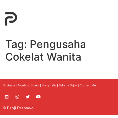
Tag:
Pengusaha
Cokelat Wanita
Business |
Ngobrol Bisnis
|
Marginalia
|
Selama Sajak |
Contact Me
© Panji Prabowo