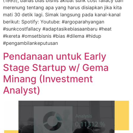
(1995), bahas bias bisnis akibat sunk cost fallacy dan
merenung tentang apa yang harus disiapkan jika kita
mati 30 detik lagi. Simak langsung pada kanal-kanal
berikut: Spotify: Youtube: #argoparahyangan
#sunkcostfallacy #adaptasikebiasaanbaru #heat
#kereta #omsetbisnis #bias #dilema #hidup
#pengambilankeputusan
Pendanaan untuk Early
Stage Startup w/ Gema
Minang (Investment
Analyst)