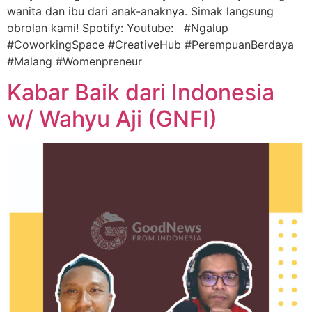
wanita dan ibu dari anak-anaknya. Simak langsung
obrolan kami! Spotify: Youtube: #Ngalup
#CoworkingSpace #CreativeHub #PerempuanBerdaya
#Malang #Womenpreneur
Kabar Baik dari Indonesia
w/ Wahyu Aji (GNFI)