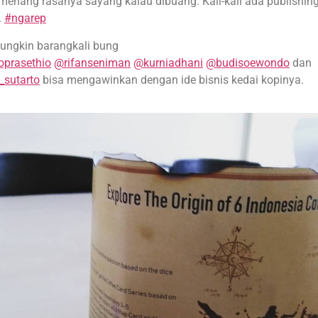
menang rasanya sayang kalau dibuang. Kali-kali ada publishin
.
#ngarep
ungkin barangkali bung
oprasethio
@rifanseniman
@kurniadhani
@budisoewondo
dan
_sutarto
bisa mengawinkan dengan ide bisnis kedai kopinya.