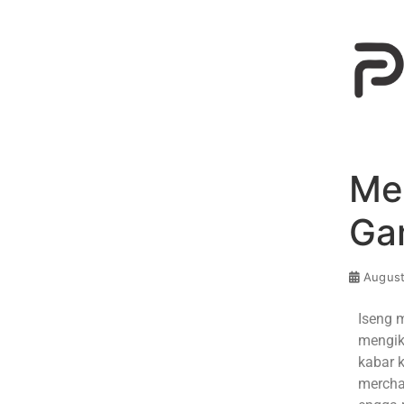
Me
Ga
August
Iseng 
mengik
kabar 
merchan