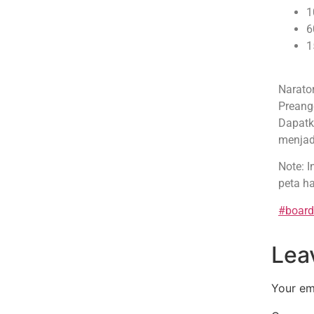
1
6
1
Narator
Preang
Dapatk
menjad
Note: I
peta h
#boar
Lea
Your ema