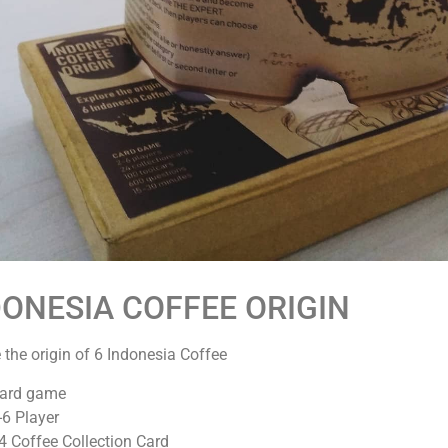
DONESIA COFFEE ORIGIN
 the origin of 6 Indonesia Coffee
ard game
-6 Player
4 Coffee Collection Card