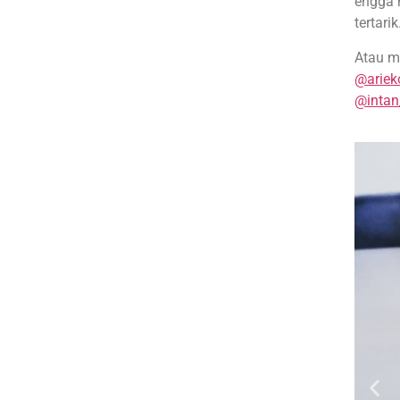
engga 
tertarik
Atau m
@ariek
@intan