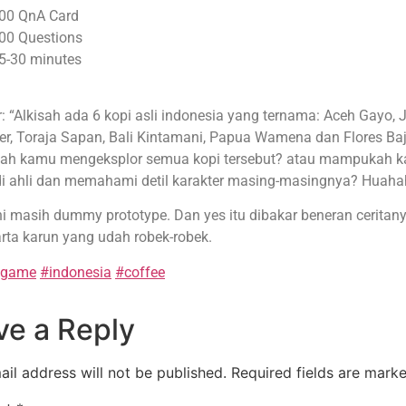
00 QnA Card
00 Questions
5-30 minutes
: “Alkisah ada 6 kopi asli indonesia yang ternama: Aceh Gayo, 
er, Toraja Sapan, Bali Kintamani, Papua Wamena dan Flores Ba
ah kamu mengeksplor semua kopi tersebut? atau mampukah 
i ahli dan memahami detil karakter masing-masingnya? Huah
ni masih dummy prototype. Dan yes itu dibakar beneran ceritan
arta karun yang udah robek-robek.
dgame
#indonesia
#coffee
ve a Reply
il address will not be published.
Required fields are mark